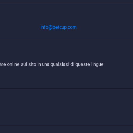
info@betcup.com
re online sul sito in una qualsiasi di queste lingue: