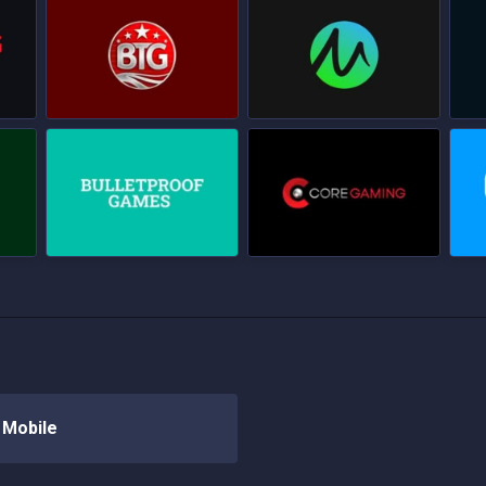
Mobile