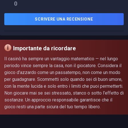
0
SCRIVERE UNA RECENSIONE
Importante da ricordare
Il casinò ha sempre un vantaggio matematico — nel lungo
periodo vince sempre la casa, non il giocatore. Considera il
gioco d’azzardo come un passatempo, non come un modo
per guadagnare. Scommetti solo quando sei di buon umore,
con la mente lucida e solo entro i limiti che puoi permetterti.
Non giocare mai se sei stressato, stanco o sotto l’effetto di
sostanze. Un approccio responsabile garantisce che il
gioco resti una parte sicura del tuo tempo libero.