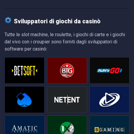
Sviluppatori di giochi da casinò
Tutte le slot machine, le roulette, i giochi di carte e i giochi
dal vivo con i croupier sono forniti dagli sviluppatori di
software per casinò: