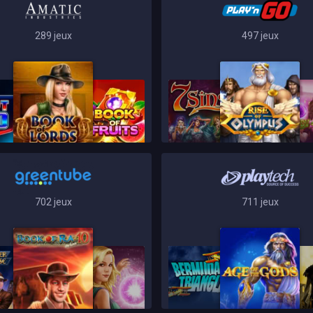
289 jeux
497 jeux
702 jeux
711 jeux