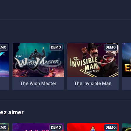
The Wish Master
The Invisible Man
iez aimer