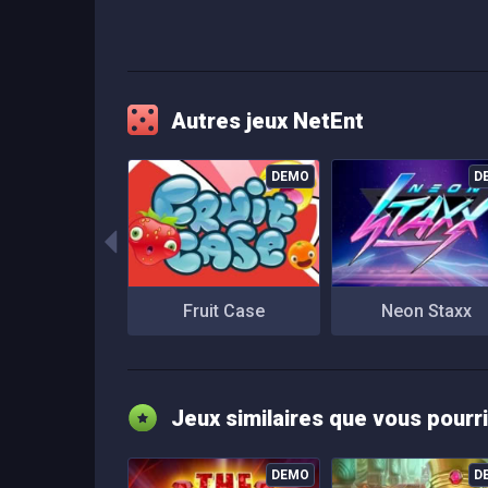
Autres jeux NetEnt
Fruit Case
Neon Staxx
Jeux similaires que vous pourr