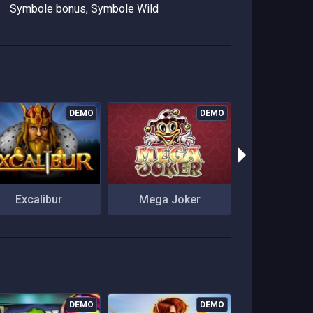
Symbole bonus, Symbole Wild
Excalibur
Mega Joker
The Reel 