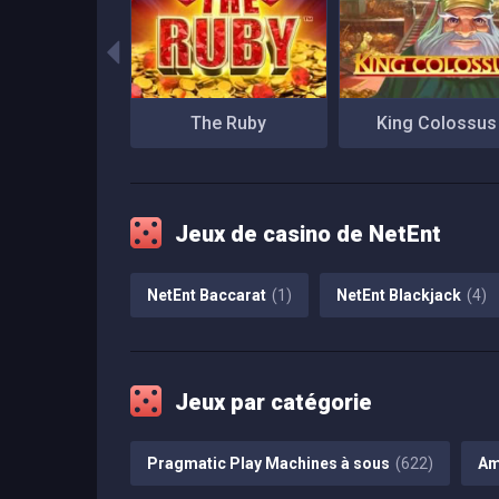
The Ruby
King Colossus
Jeux de casino de NetEnt
NetEnt Baccarat
(1)
NetEnt Blackjack
(4)
Jeux par catégorie
Pragmatic Play Machines à sous
(622)
Am