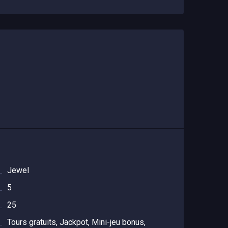
Jewel
5
25
Tours gratuits, Jackpot, Mini-jeu bonus,