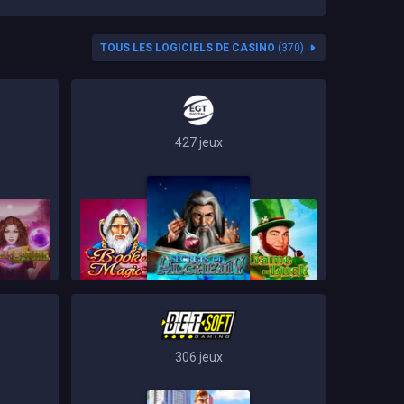
TOUS LES LOGICIELS DE CASINO
(370)
427 jeux
306 jeux