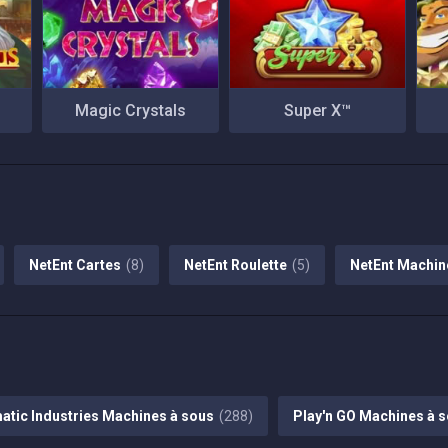
Magic Crystals
Super X™
NetEnt Cartes
(8)
NetEnt Roulette
(5)
NetEnt Machin
atic Industries Machines à sous
(288)
Play'n GO Machines à 