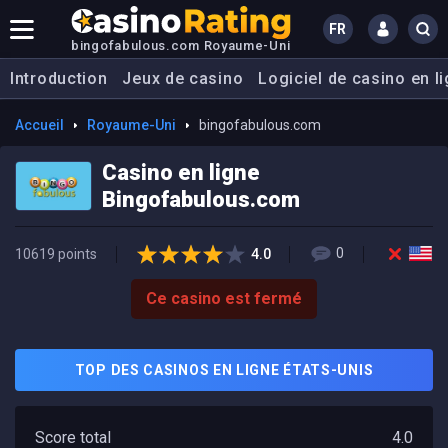
FR
bingofabulous.com Royaume-Uni
Introduction
Jeux de casino
Logiciel de casino en l
Accueil
Royaume-Uni
bingofabulous.com
Casino en ligne
Bingofabulous.com
0
4.0
10619 points
Ce casino est fermé
TOP DES CASINOS EN LIGNE ÉTATS-UNIS
Score total
4.0