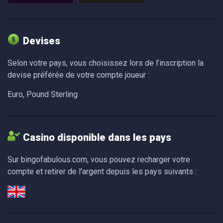
Devises
Selon votre pays, vous choisissez lors de l’inscription la
devise préférée de votre compte joueur :
Euro, Pound Sterling
Casino disponible dans les pays
Sur bingofabulous.com, vous pouvez recharger votre
compte et retirer de l'argent depuis les pays suivants :