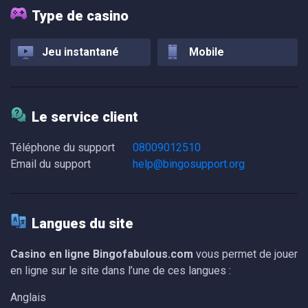
Type de casino
Jeu instantané
Mobile
Le service client
Téléphone du support
08009012510
Email du support
help@bingosupport.org
Langues du site
Casino en ligne Bingofabulous.com
vous permet de jouer
en ligne sur le site dans l’une de ces langues :
Anglais