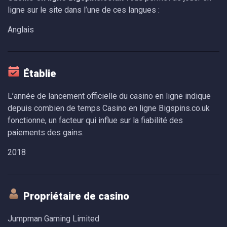
ligne sur le site dans l’une de ces langues :
Anglais
Établie
L’année de lancement officielle du casino en ligne indique
depuis combien de temps Casino en ligne Bigspins.co.uk
fonctionne, un facteur qui influe sur la fiabilité des
paiements des gains.
2018
Propriétaire de casino
Jumpman Gaming Limited