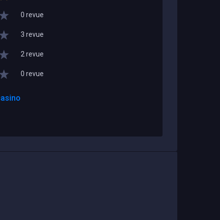
0 revue
3 revue
2 revue
0 revue
casino