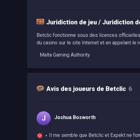
Juridiction de jeu / Juridiction 
Betclic fonctionne sous des licences officielle
du casino sur le site Internet et en appelant le 
Malta Gaming Authority
Avis des joueurs de Betclic
6
J
Joshua Bosworth
Il me semble que Betclic et Expekt ne fon