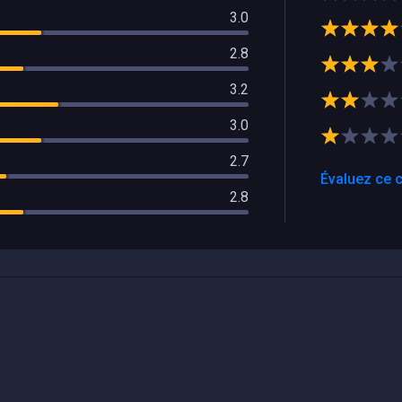
3.0
2.8
3.2
3.0
2.7
Évaluez ce 
2.8