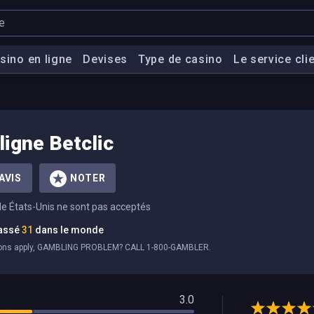
sino en ligne
Devises
Type de casino
Le service cli
ligne Betclic
AVIS
NOTER
de États-Unis ne sont pas acceptés
lassé
31
dans le monde
ions apply, GAMBLING PROBLEM? CALL 1-800-GAMBLER.
3.0