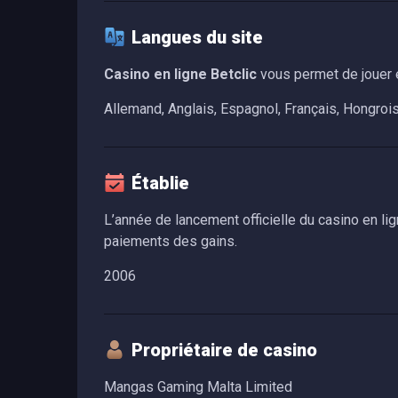
Langues du site
Casino en ligne Betclic
vous permet de jouer en
Allemand, Anglais, Espagnol, Français, Hongroi
Établie
L’année de lancement officielle du casino en lig
paiements des gains.
2006
Propriétaire de casino
Mangas Gaming Malta Limited