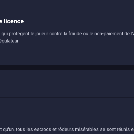
de licence
s qui protègent le joueur contre la fraude ou le non-paiement de
régulateur
t qu'un, tous les escrocs et rôdeurs misérables se sont réunis et