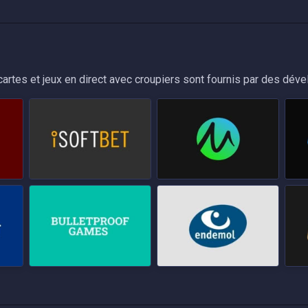
cartes et jeux en direct avec croupiers sont fournis par des déve