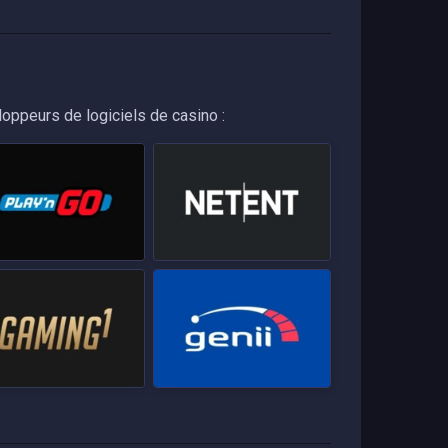
loppeurs de logiciels de casino :