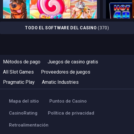
TODO EL SOFTWARE DEL CASINO
(370)
Métodos de pago
Juegos de casino gratis
All Slot Games
Proveedores de juegos
Pragmatic Play
Amatic Industries
Mapa del sitio
Puntos de Casino
CasinoRating
Política de privacidad
Retroalimentación