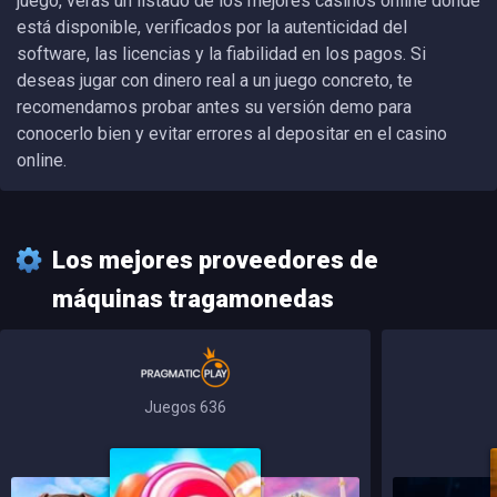
juego, verás un listado de los mejores casinos online donde
está disponible, verificados por la autenticidad del
software, las licencias y la fiabilidad en los pagos. Si
deseas jugar con dinero real a un juego concreto, te
recomendamos probar antes su versión demo para
conocerlo bien y evitar errores al depositar en el casino
online.
Los mejores proveedores de
máquinas tragamonedas
Juegos 636