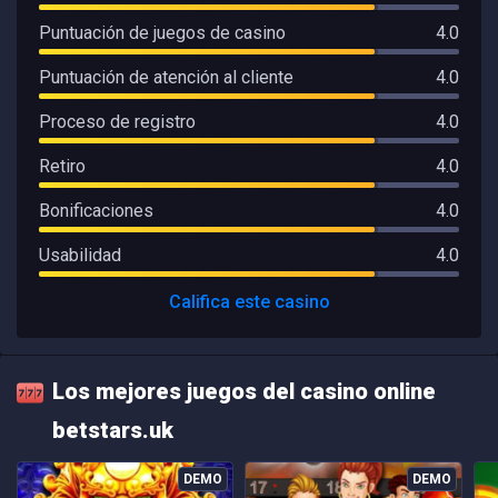
Puntuación de juegos de casino
4.0
Puntuación de atención al cliente
4.0
Proceso de registro
4.0
Retiro
4.0
Bonificaciones
4.0
Usabilidad
4.0
Califica este casino
Los mejores juegos del casino online
betstars.uk