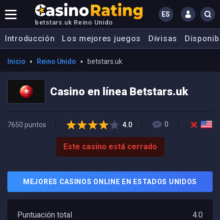
ES
betstars.uk Reino Unido
Introducción
Los mejores juegos
Divisas
Disponib
Inicio
Reino Unido
betstars.uk
Casino en línea Betstars.uk
0
4.0
7650 puntos
Este casino está cerrado
MEJORES CASINOS ONLINE EN ESTADOS UNIDOS
Puntuación total
4.0