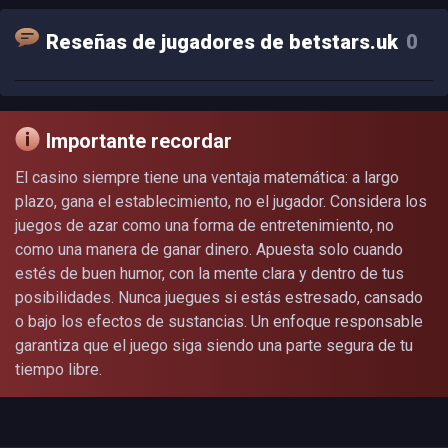
Reseñas de jugadores de betstars.uk
0
Importante recordar
El casino siempre tiene una ventaja matemática: a largo
plazo, gana el establecimiento, no el jugador. Considera los
juegos de azar como una forma de entretenimiento, no
como una manera de ganar dinero. Apuesta solo cuando
estés de buen humor, con la mente clara y dentro de tus
posibilidades. Nunca juegues si estás estresado, cansado
o bajo los efectos de sustancias. Un enfoque responsable
garantiza que el juego siga siendo una parte segura de tu
tiempo libre.