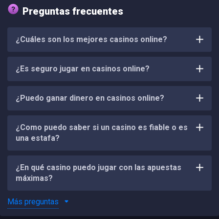
Preguntas frecuentes
¿Cuáles son los mejores casinos online?
¿Es seguro jugar en casinos online?
¿Puedo ganar dinero en casinos online?
¿Como puedo saber si un casino es fiable o es
una estafa?
¿En qué casino puedo jugar con las apuestas
máximas?
Más preguntas