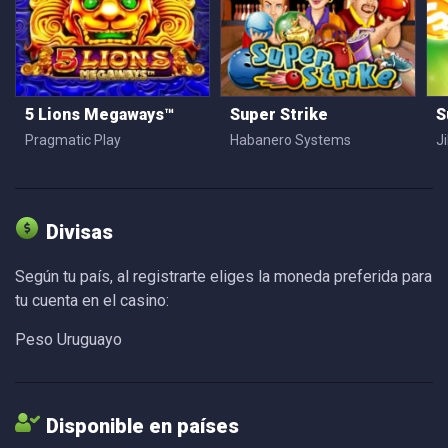
5 Lions Megaways™
Super Strike
S
Pragmatic Play
Habanero Systems
J
Divisas
Según tu país, al registrarte eliges la moneda preferida para
tu cuenta en el casino:
Peso Uruguayo
Disponible en países