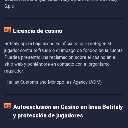
S.p.a.
Licencia de casino
Betitaly opera bajo licencias oficiales que protegen al
jugador contra el fraude o el impago de fondos de la cuenta.
Puedes presentar una reclamación sobre el casino en el
sitio web y poniéndote en contacto con el organismo
regulador.
Italian Customs and Monopolies Agency (ADM)
Autoexclusión en Casino en línea Betitaly
y protección de jugadores