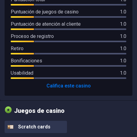
Puntuación de juegos de casino
1.0
Puntuación de atención al cliente
1.0
Proceso de registro
1.0
Retiro
1.0
Bonificaciones
1.0
Usabilidad
1.0
Califica este casino
Juegos de casino
Scratch cards