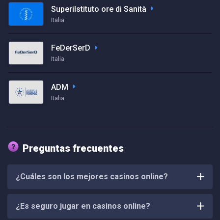
SuperiIstituto ore di Sanità
Italia
FeDerSerD
Italia
ADM
Italia
Preguntas frecuentes
¿Cuáles son los mejores casinos online?
¿Es seguro jugar en casinos online?