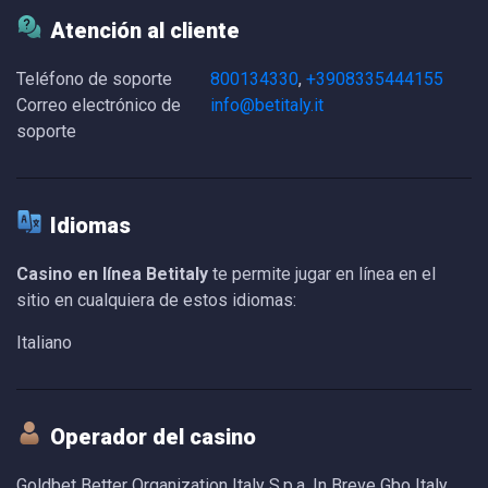
Atención al cliente
Teléfono de soporte
800134330
,
+3908335444155
Correo electrónico de
info@betitaly.it
soporte
Idiomas
Casino en línea Betitaly
te permite jugar en línea en el
sitio en cualquiera de estos idiomas:
Italiano
Operador del casino
Goldbet Better Organization Italy S.p.a. In Breve Gbo Italy