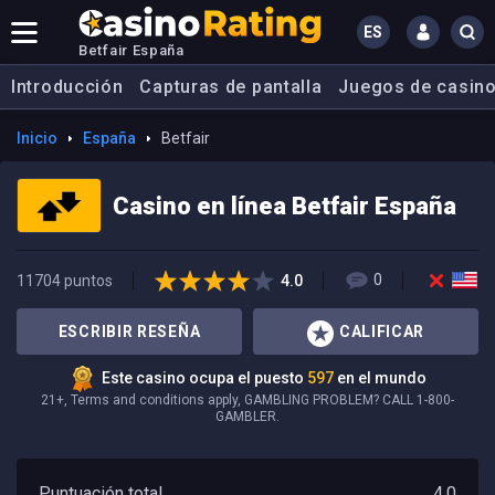
ES
Betfair España
Introducción
Capturas de pantalla
Juegos de casin
Inicio
España
Betfair
Casino en línea Betfair España
0
4.0
11704 puntos
ESCRIBIR RESEÑA
CALIFICAR
Este casino ocupa el puesto
597
en el mundo
21+, Terms and conditions apply, GAMBLING PROBLEM? CALL 1-800-
GAMBLER.
Puntuación total
4.0