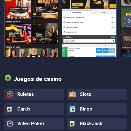
Juegos de casino
Ruletas
Slots
Cards
Bingo
Video Poker
BlackJack