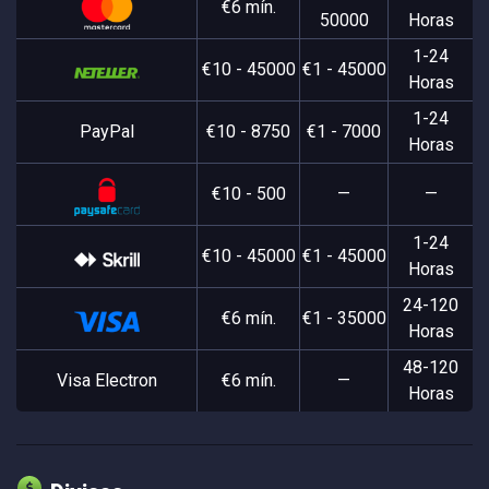
€6 mín.
50000
Horas
1-24
€10 - 45000
€1 - 45000
Horas
1-24
PayPal
€10 - 8750
€1 - 7000
Horas
€10 - 500
—
—
1-24
€10 - 45000
€1 - 45000
Horas
24-120
€6 mín.
€1 - 35000
Horas
48-120
Visa Electron
€6 mín.
—
Horas