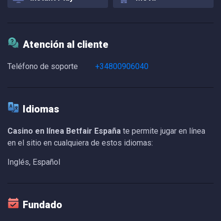
Atención al cliente
Teléfono de soporte
+34800906040
Idiomas
Casino en línea Betfair España
te permite jugar en línea
en el sitio en cualquiera de estos idiomas:
Inglés, Español
Fundado