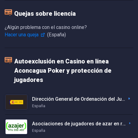
Quejas sobre licencia
¿Algún problema con el casino online?
Hacer una queja
(España)
Autoexclusión en Casino en línea
Aconcagua Poker y protección de
jugadores
Dirección General de Ordenación del Juego
España
Asociaciones de jugadores de azar en rehabilitación
España