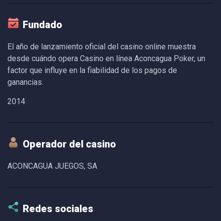
Fundado
El año de lanzamiento oficial del casino online muestra
desde cuándo opera Casino en línea Aconcagua Poker, un
factor que influye en la fiabilidad de los pagos de
ganancias.
2014
Operador del casino
ACONCAGUA JUEGOS, SA
Redes sociales