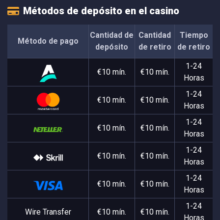
Métodos de depósito en el casino
Cantidad de
Cantidad
Tiempo
Método de pago
depósito
de retiro
de retiro
1-24
€10 mín.
€10 mín.
Horas
1-24
€10 mín.
€10 mín.
Horas
1-24
€10 mín.
€10 mín.
Horas
1-24
€10 mín.
€10 mín.
Horas
1-24
€10 mín.
€10 mín.
Horas
1-24
Wire Transfer
€10 mín.
€10 mín.
Horas