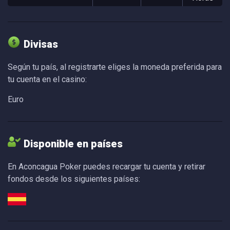
Divisas
Según tu país, al registrarte eliges la moneda preferida para
tu cuenta en el casino:
Euro
Disponible en países
En Aconcagua Poker puedes recargar tu cuenta y retirar
fondos desde los siguientes países: