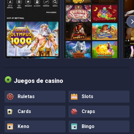
Juegos de casino
Ruletas
Slots
Cards
Craps
Keno
Bingo