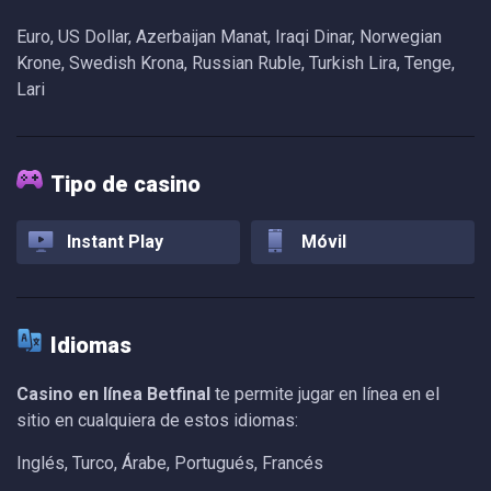
Euro, US Dollar, Azerbaijan Manat, Iraqi Dinar, Norwegian
Krone, Swedish Krona, Russian Ruble, Turkish Lira, Tenge,
Lari
Tipo de casino
Instant Play
Móvil
Idiomas
Casino en línea Betfinal
te permite jugar en línea en el
sitio en cualquiera de estos idiomas:
Inglés, Turco, Árabe, Portugués, Francés