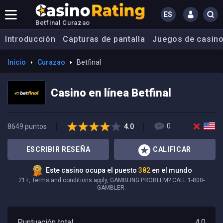
ES
Betfinal Curazao
Introducción
Capturas de pantalla
Juegos de casin
Inicio
Curazao
Betfinal
Casino en línea Betfinal
0
4.0
8649 puntos
ESCRIBIR RESEÑA
CALIFICAR
Este casino ocupa el puesto
382
en el mundo
21+, Terms and conditions apply, GAMBLING PROBLEM? CALL 1-800-
GAMBLER.
Puntuación total
4.0