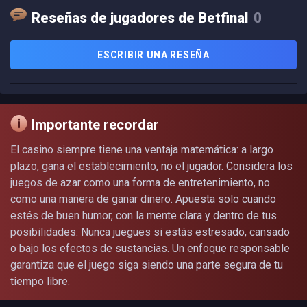
Reseñas de jugadores de Betfinal
0
ESCRIBIR UNA RESEÑA
Importante recordar
El casino siempre tiene una ventaja matemática: a largo
plazo, gana el establecimiento, no el jugador. Considera los
juegos de azar como una forma de entretenimiento, no
como una manera de ganar dinero. Apuesta solo cuando
estés de buen humor, con la mente clara y dentro de tus
posibilidades. Nunca juegues si estás estresado, cansado
o bajo los efectos de sustancias. Un enfoque responsable
garantiza que el juego siga siendo una parte segura de tu
tiempo libre.