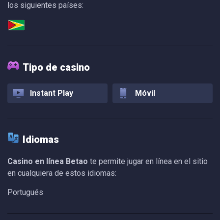
los siguientes países:
Tipo de casino
Instant Play
Móvil
Idiomas
Casino en línea Betao
te permite jugar en línea en el sitio
en cualquiera de estos idiomas:
Portugués