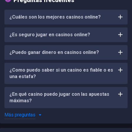
Preguntas frecuentes
¿Cuáles son los mejores casinos online?
¿Es seguro jugar en casinos online?
¿Puedo ganar dinero en casinos online?
¿Como puedo saber si un casino es fiable o es
una estafa?
¿En qué casino puedo jugar con las apuestas
máximas?
Más preguntas