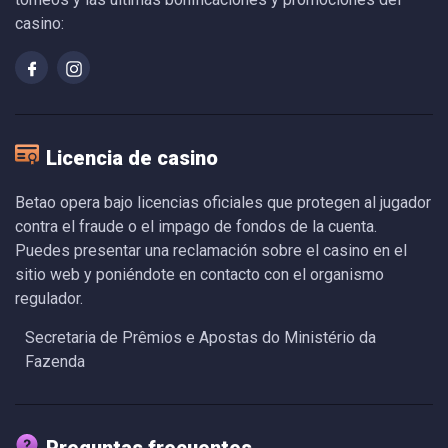
casino:
Licencia de casino
Betao opera bajo licencias oficiales que protegen al jugador
contra el fraude o el impago de fondos de la cuenta.
Puedes presentar una reclamación sobre el casino en el
sitio web y poniéndote en contacto con el organismo
regulador.
Secretaria de Prêmios e Apostas do Ministério da
Fazenda