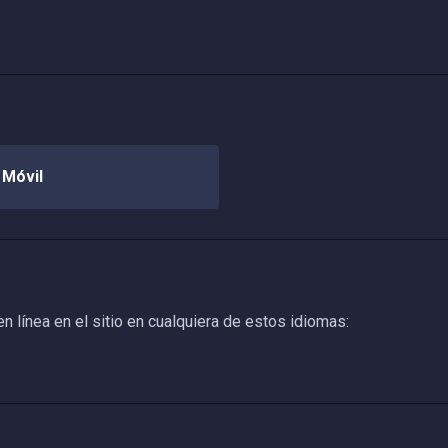
Móvil
en línea en el sitio en cualquiera de estos idiomas: