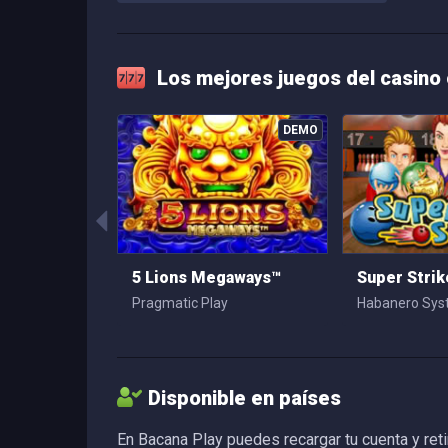
Los mejores juegos del casino 
5 Lions Megaways™
Super Strik
Pragmatic Play
Habanero Sys
Disponible en países
En Bacana Play puedes recargar tu cuenta y ret