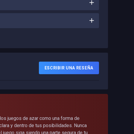
ESCRIBIR UNA RESEÑA
a los juegos de azar como una forma de
lara y dentro de tus posibilidades. Nunca
 juego siga siendo una parte segura de tu