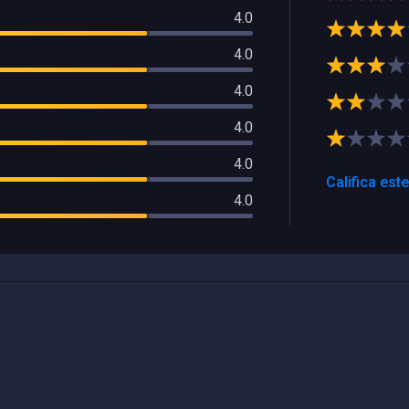
4.0
4.0
4.0
4.0
4.0
Califica est
4.0