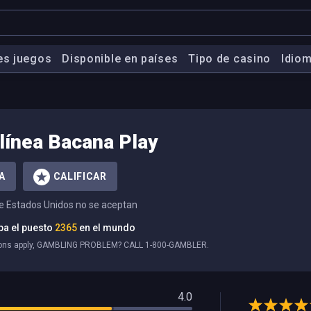
es juegos
Disponible en países
Tipo de casino
Idio
línea Bacana Play
A
CALIFICAR
 Estados Unidos no se aceptan
pa el puesto
2365
en el mundo
ions apply, GAMBLING PROBLEM? CALL 1-800-GAMBLER.
4.0