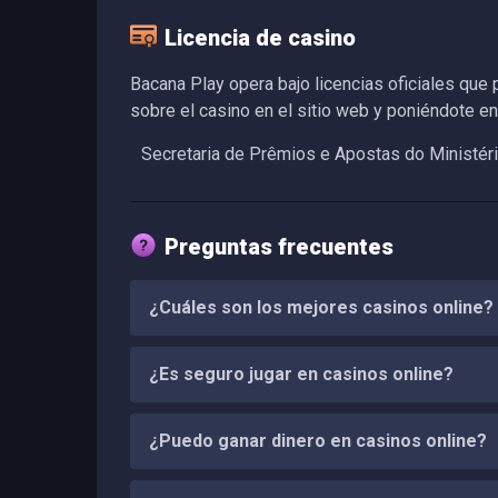
Licencia de casino
Bacana Play opera bajo licencias oficiales que
sobre el casino en el sitio web y poniéndote en
Secretaria de Prêmios e Apostas do Ministér
Preguntas frecuentes
¿Cuáles son los mejores casinos online?
¿Es seguro jugar en casinos online?
¿Puedo ganar dinero en casinos online?