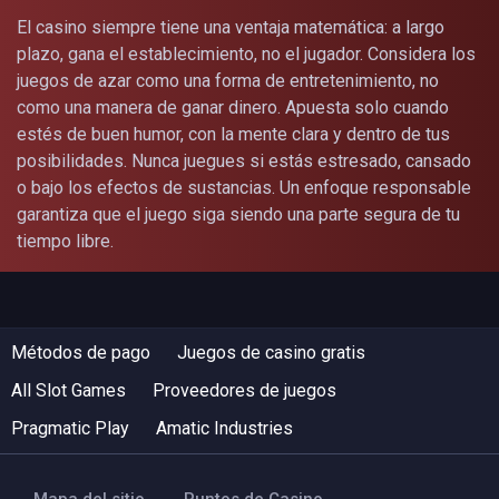
El casino siempre tiene una ventaja matemática: a largo
plazo, gana el establecimiento, no el jugador. Considera los
juegos de azar como una forma de entretenimiento, no
como una manera de ganar dinero. Apuesta solo cuando
estés de buen humor, con la mente clara y dentro de tus
posibilidades. Nunca juegues si estás estresado, cansado
o bajo los efectos de sustancias. Un enfoque responsable
garantiza que el juego siga siendo una parte segura de tu
tiempo libre.
Métodos de pago
Juegos de casino gratis
All Slot Games
Proveedores de juegos
Pragmatic Play
Amatic Industries