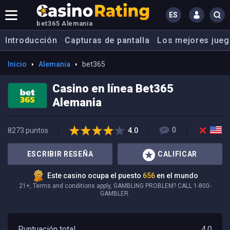
ES
bet365 Alemania
Introducción
Capturas de pantalla
Los mejores jue
Inicio
Alemania
bet365
Casino en línea Bet365
Alemania
0
4.0
8273 puntos
ESCRIBIR RESEÑA
CALIFICAR
Este casino ocupa el puesto
656
en el mundo
21+, Terms and conditions apply, GAMBLING PROBLEM? CALL 1-800-
GAMBLER.
Puntuación total
4.0