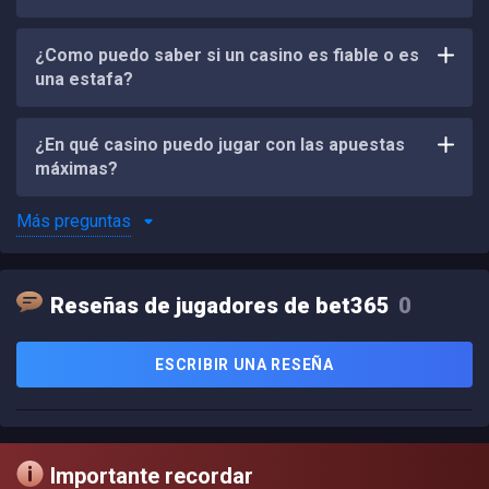
¿Como puedo saber si un casino es fiable o es
una estafa?
¿En qué casino puedo jugar con las apuestas
máximas?
Más preguntas
Reseñas de jugadores de bet365
0
ESCRIBIR UNA RESEÑA
Importante recordar