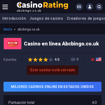
ES
abcbingo.co.uk
Introducción
Juegos de casino
Creadores de juego
Inicio
abcbingo.co.uk
Casino en línea Abcbingo.co.uk
0
4.0
0 puntos
Este casino está cerrado
MEJORES CASINOS ONLINE EN ESTADOS UNIDOS
Puntuación total
4.0