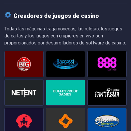
Creadores de juegos de casino
Todas las máquinas tragamonedas, las ruletas, los juegos
de cartas y los juegos con crupieres en vivo son
proporcionados por desarrolladores de software de casino: