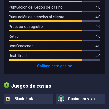
Puntuación de juegos de casino
4.0
Puntuación de atención al cliente
4.0
Proceso de registro
4.0
Retiro
4.0
Bonificaciones
4.0
Usabilidad
4.0
Califica este casino
Juegos de casino
BlackJack
Casino en vivo