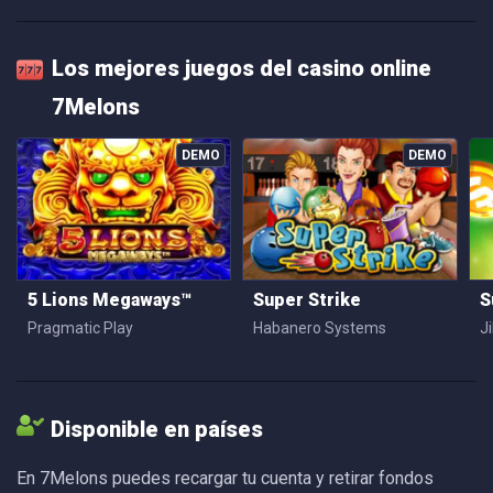
Los mejores juegos del casino online
7Melons
5 Lions Megaways™
Super Strike
S
Pragmatic Play
Habanero Systems
J
Disponible en países
En 7Melons puedes recargar tu cuenta y retirar fondos