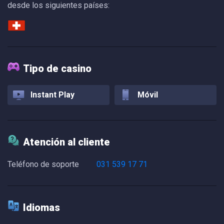
desde los siguientes países:
Tipo de casino
Instant Play
Móvil
Atención al cliente
Teléfono de soporte
031 539 17 71
Idiomas