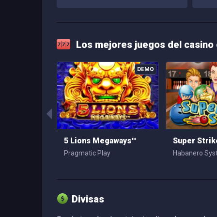
Los mejores juegos del casino
5 Lions Megaways™
Super Strik
Pragmatic Play
Habanero Sys
Divisas