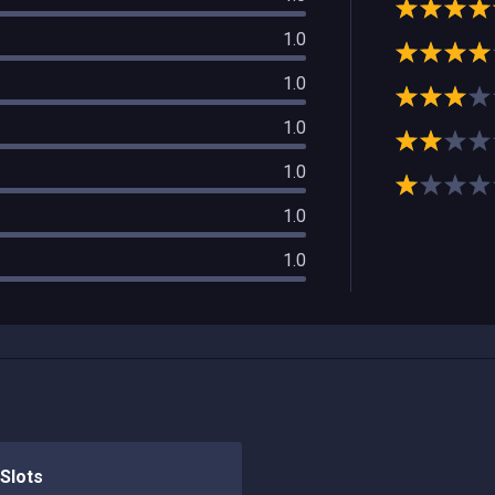
1.0
1.0
1.0
1.0
1.0
1.0
Slots