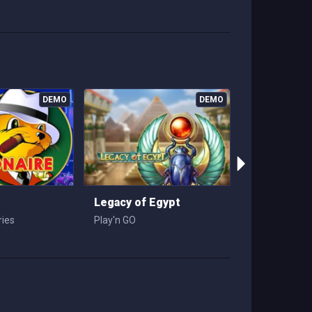
Legacy of Egypt
Hot Hot Fru
ries
Play'n GO
Habanero Sy