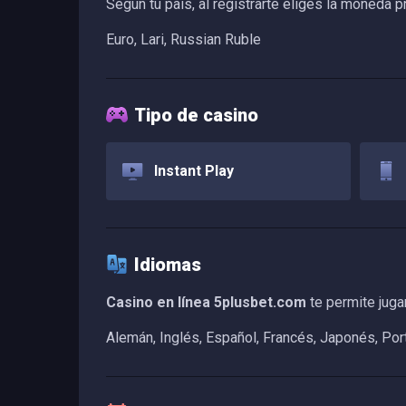
Según tu país, al registrarte eliges la moneda p
Euro, Lari, Russian Ruble
Tipo de casino
Instant Play
Idiomas
Casino en línea 5plusbet.com
te permite jugar
Alemán, Inglés, Español, Francés, Japonés, Por