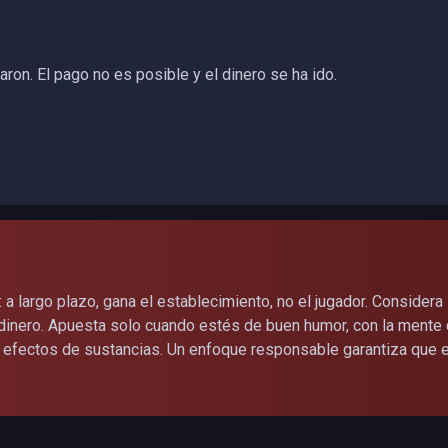
on. El pago no es posible y el dinero se ha ido.
 a largo plazo, gana el establecimiento, no el jugador. Consider
inero. Apuesta solo cuando estés de buen humor, con la mente c
 efectos de sustancias. Un enfoque responsable garantiza que el