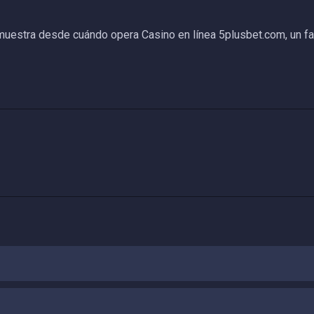
 muestra desde cuándo opera Casino en línea 5plusbet.com, un fac