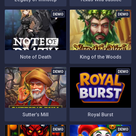
Note of Death
King of the Woods
Sutter's Mill
Royal Burst