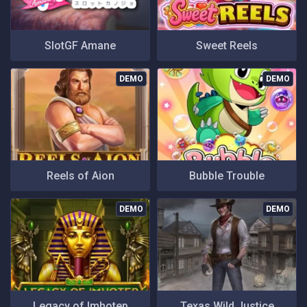
SlotGF Amane
Sweet Reels
Reels of Aion
Bubble Trouble
Legacy of Imhotep
Texas Wild Justice