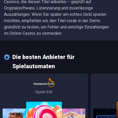
Casinos, die diesen Titel anbieten – geprüft auf
Originalsoftware, Lizenzierung und zuverlässige
Auszahlungen. Wenn Sie später um echtes Geld spielen
möchten, empfehlen wir, den Titel vorab in der Demo
gründlich zu testen, um Fehler und unnötige Einzahlungen
im Online-Casino zu vermeiden.
Die besten Anbieter für
Spielautomaten
Spiele 636