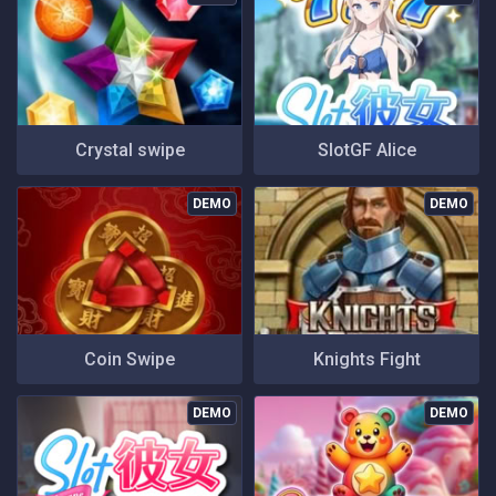
Crystal swipe
SlotGF Alice
Coin Swipe
Knights Fight