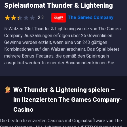
Spielautomat Thunder & Lightening
2.3
The Games Company
5-Walzen-Slot Thunder & Lightening wurde von The Games
Company. Auszahlungen erfolgen über 25 Gewinnlinien.
Gewinne werden erzielt, wenn eine von 243 gültigen
Kombinationen auf den Walzen erscheint. Das Spiel bietet
mehrere Bonus-Features, die gemäß den Spielregeln
ausgelöst werden. In einer der Bonusrunden können Sie
Wo Thunder & Lightening spielen –
im lizenzierten The Games Company-
Casino
Die besten lizenzierten Casinos mit Originalsoftware von The