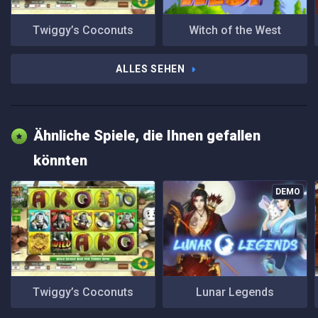
Twiggy’s Coconuts
Witch of the West
ALLES SEHEN
Ähnliche Spiele, die Ihnen gefallen
könnten
Twiggy’s Coconuts
Lunar Legends