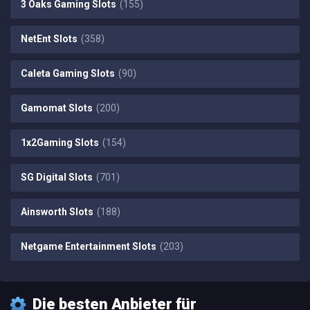
3 Oaks Gaming Slots
(155)
NetEnt Slots
(358)
Caleta Gaming Slots
(90)
Gamomat Slots
(200)
1x2Gaming Slots
(154)
SG Digital Slots
(701)
Ainsworth Slots
(188)
Netgame Entertainment Slots
(203)
Die besten Anbieter für