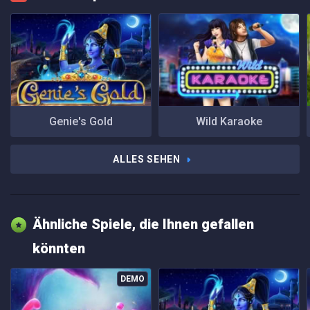
Genie's Gold
Wild Karaoke
ALLES SEHEN
Ähnliche Spiele, die Ihnen gefallen
könnten