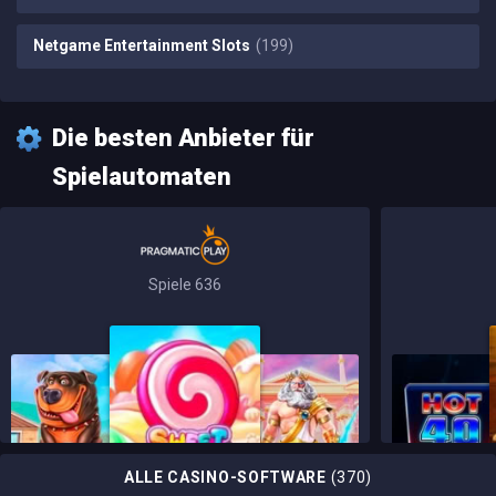
Netgame Entertainment Slots
(199)
Die besten Anbieter für
Spielautomaten
Spiele 636
ALLE CASINO-SOFTWARE
(370)