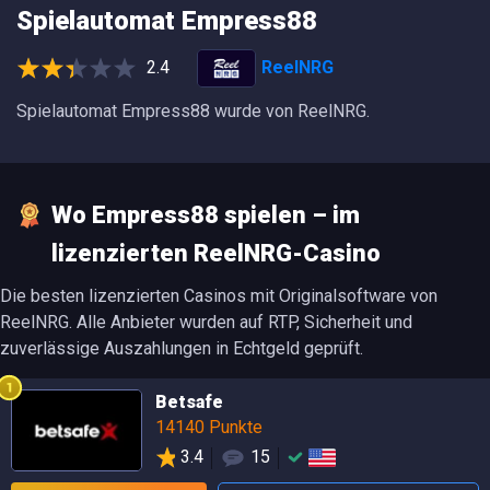
Spielautomat Empress88
2.4
ReelNRG
Spielautomat Empress88 wurde von ReelNRG.
Wo Empress88 spielen – im
lizenzierten ReelNRG-Casino
Die besten lizenzierten Casinos mit Originalsoftware von
ReelNRG. Alle Anbieter wurden auf RTP, Sicherheit und
zuverlässige Auszahlungen in Echtgeld geprüft.
Betsafe
14140 Punkte
3.4
15