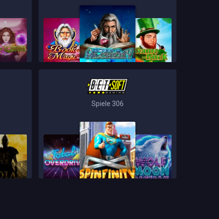
Spiele 306