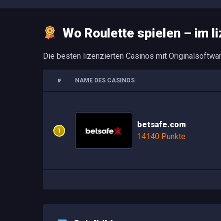
Wo Roulette spielen – im l
Die besten lizenzierten Casinos mit Originalsoftwar
#
NAME DES CASINOS
betsafe.com
14140 Punkte