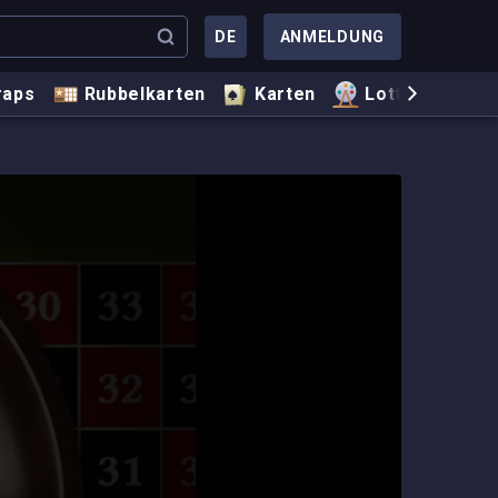
DE
ANMELDUNG
raps
Rubbelkarten
Karten
Lotto
Crash