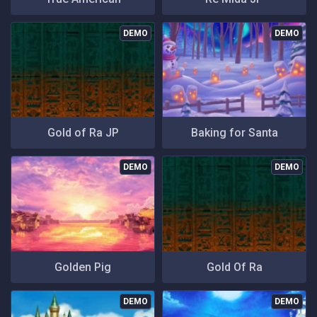
Gold of Ra JP
Baking for Santa
Golden Pig
Gold Of Ra