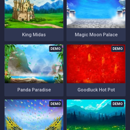
King Midas
Magic Moon Palace
Panda Paradise
Goodluck Hot Pot