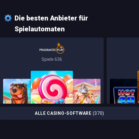
Die besten Anbieter für
Spielautomaten
Spiele 636
ALLE CASINO-SOFTWARE
(370)