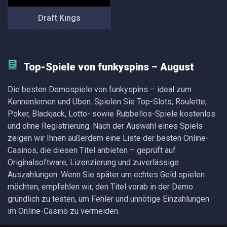
Draft Kings
Top-Spiele von funkyspins – August
Die besten Demospiele von funkyspins – ideal zum
Kennenlernen und Üben. Spielen Sie Top-Slots, Roulette,
Poker, Blackjack, Lotto- sowie Rubbellos-Spiele kostenlos
und ohne Registrierung. Nach der Auswahl eines Spiels
zeigen wir Ihnen außerdem eine Liste der besten Online-
Casinos, die diesen Titel anbieten – geprüft auf
Originalsoftware, Lizenzierung und zuverlässige
Auszahlungen. Wenn Sie später um echtes Geld spielen
möchten, empfehlen wir, den Titel vorab in der Demo
gründlich zu testen, um Fehler und unnötige Einzahlungen
im Online-Casino zu vermeiden.