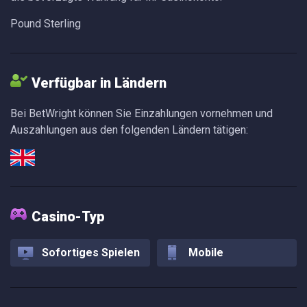
Pound Sterling
Verfügbar in Ländern
Bei BetWright können Sie Einzahlungen vornehmen und
Auszahlungen aus den folgenden Ländern tätigen:
Casino-Typ
Sofortiges Spielen
Mobile