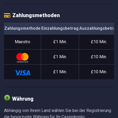
Zahlungsmethoden
Zahlungsmethode
Einzahlungsbetrag
Auszahlungsbetra
Maestro
£1 Min.
£10 Min.
£1 Min.
£10 Min.
£1 Min.
£10 Min.
Währung
Abhängig von Ihrem Land wählen Sie bei der Registrierung
die bevorzugte Währung für Ihr Casinokonto: