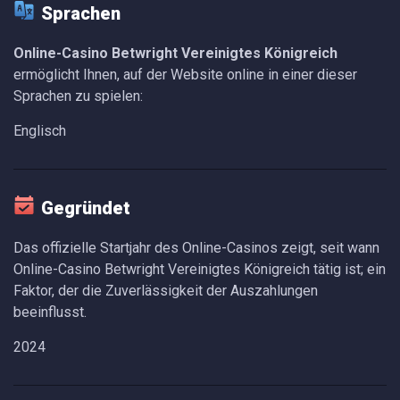
Sprachen
Online-Casino Betwright Vereinigtes Königreich
ermöglicht Ihnen, auf der Website online in einer dieser
Sprachen zu spielen:
Englisch
Gegründet
Das offizielle Startjahr des Online-Casinos zeigt, seit wann
Online-Casino Betwright Vereinigtes Königreich tätig ist; ein
Faktor, der die Zuverlässigkeit der Auszahlungen
beeinflusst.
2024