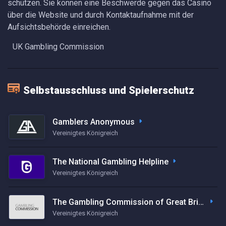
schützen. Sie können eine Beschwerde gegen das Casino
über die Website und durch Kontaktaufnahme mit der
Aufsichtsbehörde einreichen.
UK Gambling Commission
Selbstausschluss und Spielerschutz
Gamblers Anonymous
Vereinigtes Königreich
The National Gambling Helpline
Vereinigtes Königreich
The Gambling Commission of Great Britain
Vereinigtes Königreich