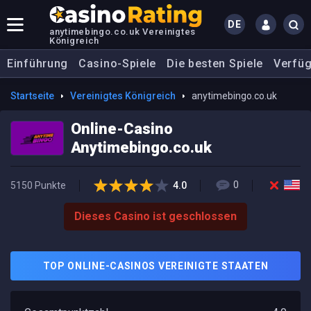
DE
anytimebingo.co.uk Vereinigtes
Königreich
Einführung
Casino-Spiele
Die besten Spiele
Verfüg
Startseite
Vereinigtes Königreich
anytimebingo.co.uk
Online-Casino
Anytimebingo.co.uk
0
4.0
5150 Punkte
Dieses Casino ist geschlossen
TOP ONLINE-CASINOS VEREINIGTE STAATEN