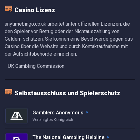
Casino Lizenz
anytimebingo.co.uk arbeitet unter offiziellen Lizenzen, die
den Spieler vor Betrug oder der Nichtauszahlung von
Geldern schützen. Sie können eine Beschwerde gegen das
Casino über die Website und durch Kontaktaufnahme mit
der Aufsichtsbehörde einreichen.
UK Gambling Commission
Selbstausschluss und Spielerschutz
Gamblers Anonymous
Vereinigtes Königreich
The National Gambling Helpline