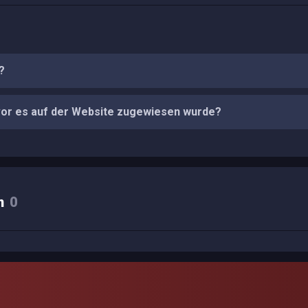
?
vor es auf der Website zugewiesen wurde?
en
0