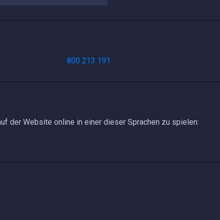
800 213 191
uf der Website online in einer dieser Sprachen zu spielen: