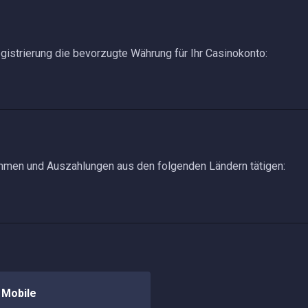
gistrierung die bevorzugte Währung für Ihr Casinokonto:
ehmen und Auszahlungen aus den folgenden Ländern tätigen:
Mobile