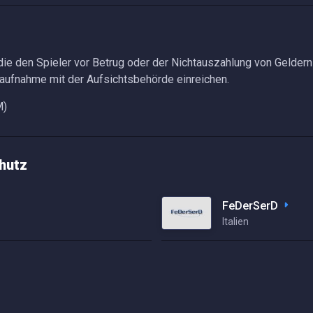
n, die den Spieler vor Betrug oder der Nichtauszahlung von Geld
aufnahme mit der Aufsichtsbehörde einreichen.
M)
hutz
FeDerSerD
Italien