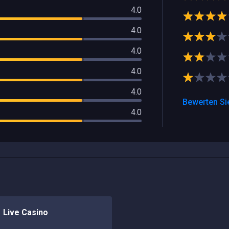
4.0
4.0
4.0
4.0
4.0
Bewerten Si
4.0
Live Casino