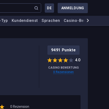
DE
ANMELDUNG
-Typ
Kundendienst
Sprachen
Casino-Besitzer
Casi
9491 Punkte
4.0
CASINO BEWERTUNG
0 Rezensionen
0 Rezension