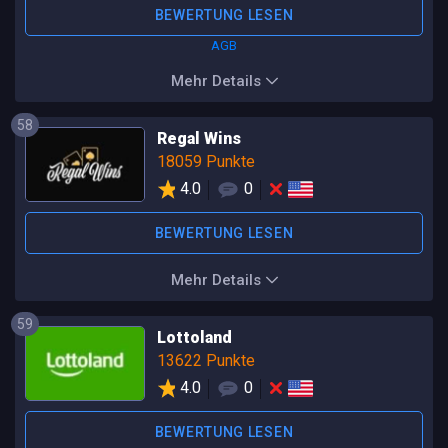
BEWERTUNG LESEN
AGB
Mehr Details
58
Regal Wins
18059 Punkte
4.0
0
BEWERTUNG LESEN
Mehr Details
59
Lottoland
13622 Punkte
4.0
0
BEWERTUNG LESEN