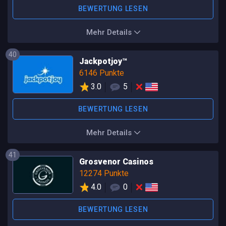
BEWERTUNG LESEN
Mehr Details
40
Jackpotjoy™
6146 Punkte
3.0
5
BEWERTUNG LESEN
Mehr Details
41
Grosvenor Casinos
12274 Punkte
4.0
0
BEWERTUNG LESEN