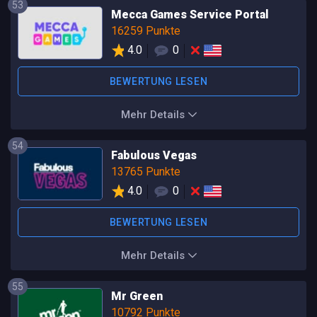
53
Mecca Games Service Portal
16259 Punkte
4.0
0
BEWERTUNG LESEN
Mehr Details
54
Fabulous Vegas
13765 Punkte
4.0
0
BEWERTUNG LESEN
Mehr Details
55
Mr Green
10792 Punkte