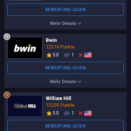
BEWERTUNG LESEN
Mehr Details
Bwin
12314 Punkte
5.0
1
BEWERTUNG LESEN
Mehr Details
William Hill
12209 Punkte
3.0
1
BEWERTUNG LESEN