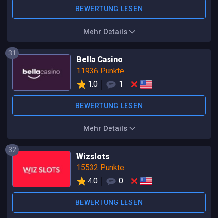
BEWERTUNG LESEN
Mehr Details
31
Bella Casino
11936 Punkte
1.0
1
BEWERTUNG LESEN
Mehr Details
32
Wizslots
15532 Punkte
4.0
0
BEWERTUNG LESEN