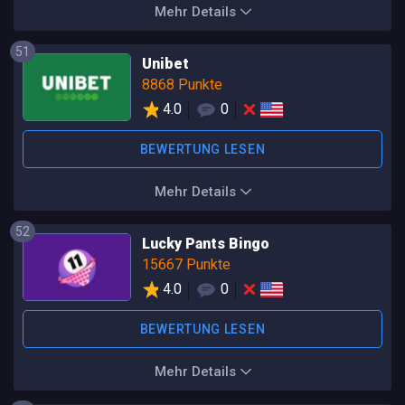
Mehr Details
51
Unibet
8868 Punkte
4.0
0
BEWERTUNG LESEN
Mehr Details
52
Lucky Pants Bingo
15667 Punkte
4.0
0
BEWERTUNG LESEN
Mehr Details