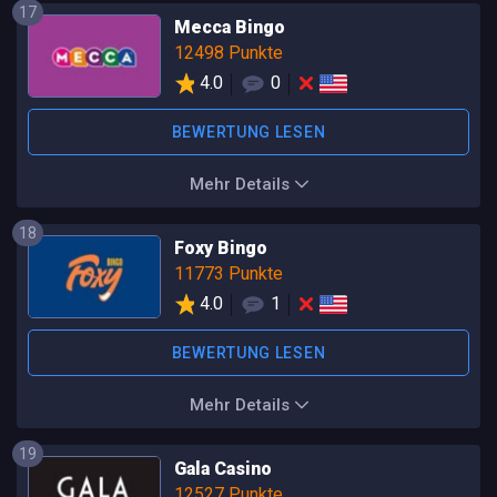
17
Mecca Bingo
12498 Punkte
4.0
0
BEWERTUNG LESEN
Mehr Details
18
Foxy Bingo
11773 Punkte
4.0
1
BEWERTUNG LESEN
Mehr Details
19
Gala Casino
12527 Punkte