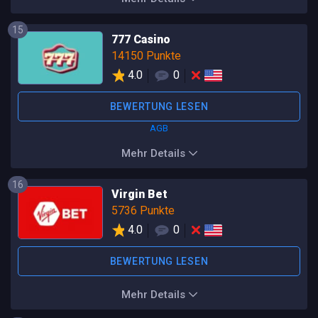
15
777 Casino
14150 Punkte
4.0
0
BEWERTUNG LESEN
AGB
Mehr Details
16
Virgin Bet
5736 Punkte
4.0
0
BEWERTUNG LESEN
Mehr Details