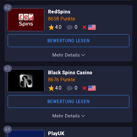
62
RedSpins
8658 Punkte
4.0
0
BEWERTUNG LESEN
Mehr Details
63
Black Spins Casino
8676 Punkte
4.0
0
BEWERTUNG LESEN
Mehr Details
64
PlayUK