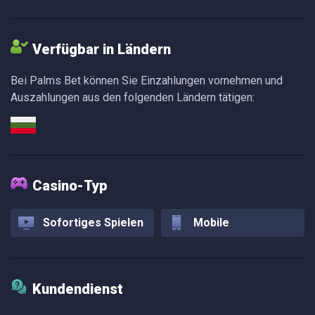
Verfügbar in Ländern
Bei Palms Bet können Sie Einzahlungen vornehmen und
Auszahlungen aus den folgenden Ländern tätigen:
Casino-Typ
Sofortiges Spielen
Mobile
Kundendienst