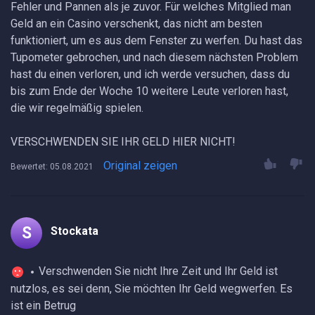
Fehler und Pannen als je zuvor. Für welches Mitglied man
Geld an ein Casino verschenkt, das nicht am besten
funktioniert, um es aus dem Fenster zu werfen. Du hast das
Tupometer gebrochen, und nach diesem nächsten Problem
hast du einen verloren, und ich werde versuchen, dass du
bis zum Ende der Woche 10 weitere Leute verloren hast,
die wir regelmäßig spielen.
VERSCHWENDEN SIE IHR GELD HIER NICHT!
Original zeigen
Bewertet: 05.08.2021
S
Stockata
Verschwenden Sie nicht Ihre Zeit und Ihr Geld ist
nutzlos, es sei denn, Sie möchten Ihr Geld wegwerfen. Es
ist ein Betrug