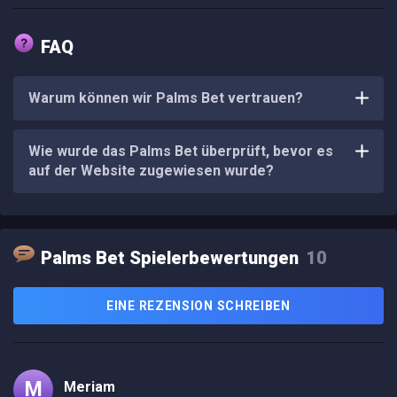
FAQ
Warum können wir Palms Bet vertrauen?
Wie wurde das Palms Bet überprüft, bevor es
auf der Website zugewiesen wurde?
Palms Bet Spielerbewertungen
10
EINE REZENSION SCHREIBEN
M
Meriam