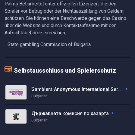
Palms Bet arbeitet unter offiziellen Lizenzen, die den
Spieler vor Betrug oder der Nichtauszahlung von Geldern
schützen. Sie können eine Beschwerde gegen das Casino
über die Website und durch Kontaktaufnahme mit der
Aufsichtsbehörde einreichen.
State gambling Commission of Bulgaria
Selbstausschluss und Spielerschutz
Gamblers Anonymous International Service Office
Bulgarien
Държавната комисия по хазарта
Bulgarien