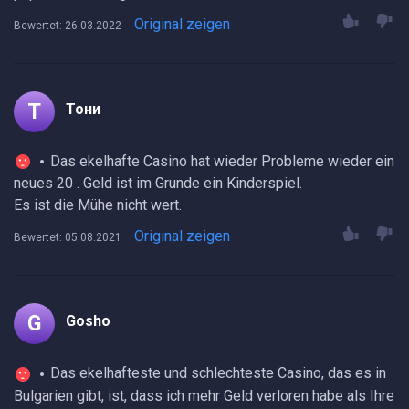
Original zeigen
Bewertet: 26.03.2022
Т
Тони
Das ekelhafte Casino hat wieder Probleme wieder ein
neues 20 . Geld ist im Grunde ein Kinderspiel.
Es ist die Mühe nicht wert.
Original zeigen
Bewertet: 05.08.2021
G
Gosho
Das ekelhafteste und schlechteste Casino, das es in
Bulgarien gibt, ist, dass ich mehr Geld verloren habe als Ihre