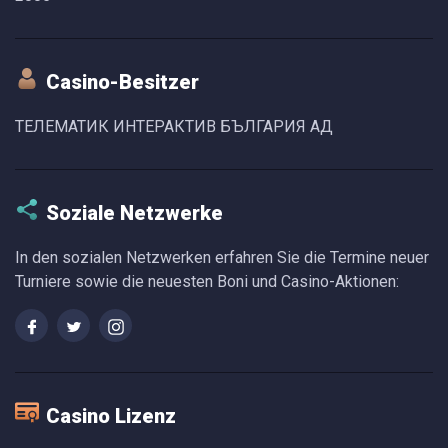
Casino-Besitzer
ТЕЛЕМАТИК ИНТЕРАКТИВ БЪЛГАРИЯ АД
Soziale Netzwerke
In den sozialen Netzwerken erfahren Sie die Termine neuer
Turniere sowie die neuesten Boni und Casino-Aktionen:
Casino Lizenz