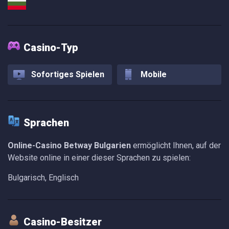
Casino-Typ
Sofortiges Spielen
Mobile
Sprachen
Online-Casino Betway Bulgarien
ermöglicht Ihnen, auf der
Website online in einer dieser Sprachen zu spielen:
Bulgarisch, Englisch
Casino-Besitzer