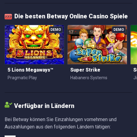
Die besten Betway Online Casino Spiele
5 Lions Megaways™
Super Strike
S
Pragmatic Play
Habanero Systems
J
Verfügbar in Ländern
Bei Betway können Sie Einzahlungen vornehmen und
Auszahlungen aus den folgenden Ländern tätigen: