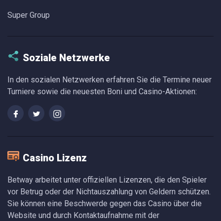
Super Group
Soziale Netzwerke
In den sozialen Netzwerken erfahren Sie die Termine neuer
Turniere sowie die neuesten Boni und Casino-Aktionen:
Casino Lizenz
Betway arbeitet unter offiziellen Lizenzen, die den Spieler
vor Betrug oder der Nichtauszahlung von Geldern schützen.
Sie können eine Beschwerde gegen das Casino über die
Website und durch Kontaktaufnahme mit der