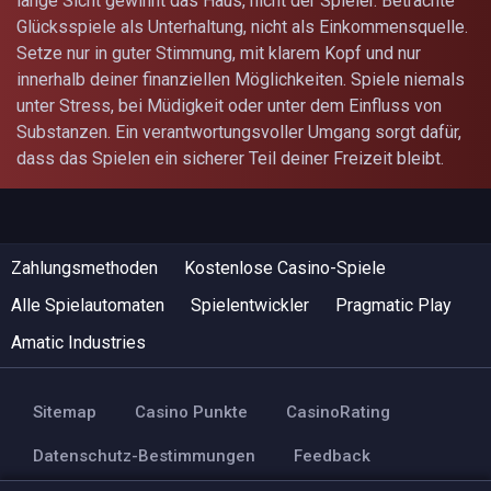
lange Sicht gewinnt das Haus, nicht der Spieler. Betrachte
Glücksspiele als Unterhaltung, nicht als Einkommensquelle.
Setze nur in guter Stimmung, mit klarem Kopf und nur
innerhalb deiner finanziellen Möglichkeiten. Spiele niemals
unter Stress, bei Müdigkeit oder unter dem Einfluss von
Substanzen. Ein verantwortungsvoller Umgang sorgt dafür,
dass das Spielen ein sicherer Teil deiner Freizeit bleibt.
Zahlungsmethoden
Kostenlose Casino-Spiele
Alle Spielautomaten
Spielentwickler
Pragmatic Play
Amatic Industries
Sitemap
Casino Punkte
CasinoRating
Datenschutz-Bestimmungen
Feedback