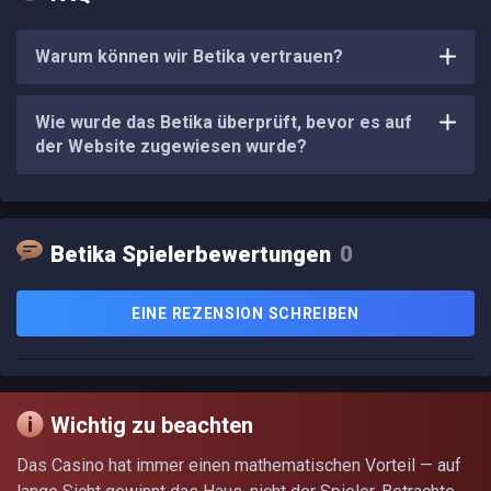
Warum können wir Betika vertrauen?
Wie wurde das Betika überprüft, bevor es auf
der Website zugewiesen wurde?
Betika Spielerbewertungen
0
EINE REZENSION SCHREIBEN
Wichtig zu beachten
Das Casino hat immer einen mathematischen Vorteil — auf