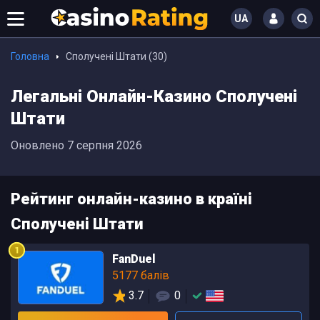
UA
Головна
Сполучені Штати (30)
Легальні Онлайн-Казино Сполучені
Штати
Оновлено 7 серпня 2026
Рейтинг онлайн-казино в країні
Сполучені Штати
FanDuel
5177 балів
3.7
0