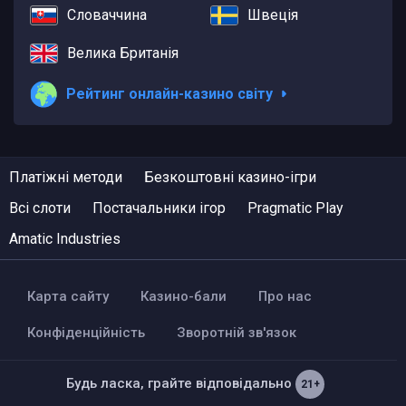
Словаччина
Швеція
Велика Британія
Рейтинг онлайн-казино світу
Платіжні методи
Безкоштовні казино-ігри
Всі слоти
Постачальники ігор
Pragmatic Play
Amatic Industries
Карта сайту
Казино-бали
Про нас
Конфіденційність
Зворотній зв'язок
Будь ласка, грайте відповідально
21+