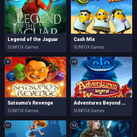
Legend of the Jaguar
Cash Mix
SUNFOX Games
SUNFOX Games
9
10
Satsumo's Revenge
Adventures Beyond Wonderland
SUNFOX Games
SUNFOX Games
11
12