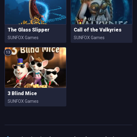
The Glass Slipper
Call of the Valkyries
SUNFOX Games
SUNFOX Games
13
3 Blind Mice
SUNFOX Games