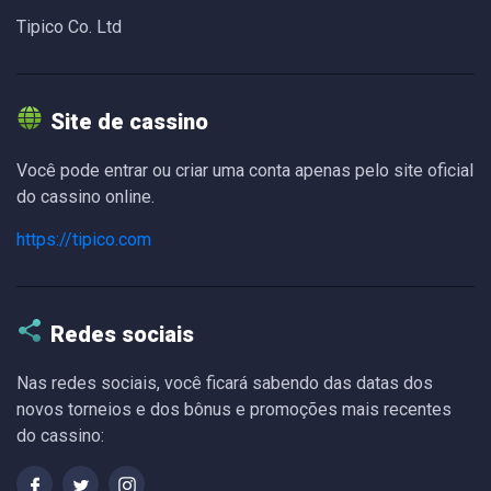
Tipico Co. Ltd
Site de cassino
Você pode entrar ou criar uma conta apenas pelo site oficial
do cassino online.
https://tipico.com
Redes sociais
Nas redes sociais, você ficará sabendo das datas dos
novos torneios e dos bônus e promoções mais recentes
do cassino: