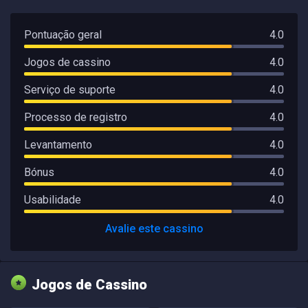
Pontuação geral
4.0
Jogos de cassino
4.0
Serviço de suporte
4.0
Processo de registro
4.0
Levantamento
4.0
Bónus
4.0
Usabilidade
4.0
Avalie este cassino
Jogos de Cassino