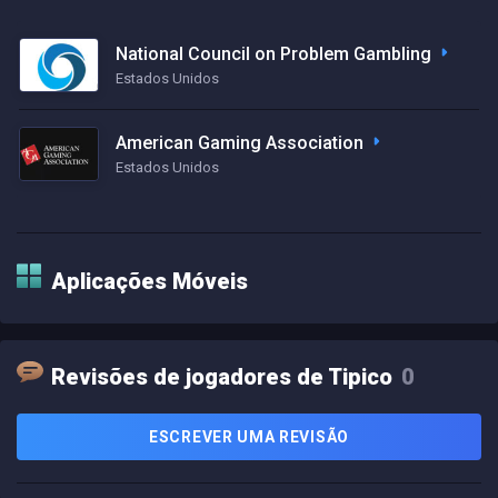
National Council on Problem Gambling
Estados Unidos
American Gaming Association
Estados Unidos
Aplicações Móveis
Revisões de jogadores de Tipico
0
ESCREVER UMA REVISÃO