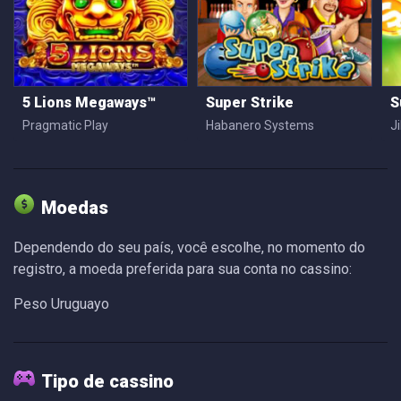
5 Lions Megaways™
Super Strike
S
Pragmatic Play
Habanero Systems
J
Moedas
Dependendo do seu país, você escolhe, no momento do
registro, a moeda preferida para sua conta no cassino:
Peso Uruguayo
Tipo de cassino