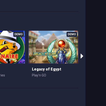
Legacy of Egypt
Hot Hot Fru
ries
Play'n GO
Habanero Sy