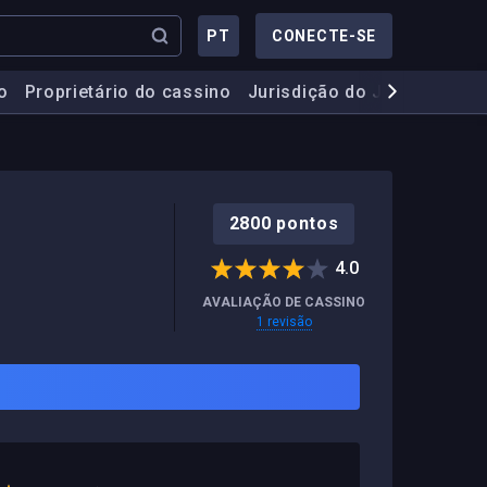
PT
CONECTE-SE
o
Proprietário do cassino
Jurisdição do Jogo
Avali
2800 pontos
4.0
AVALIAÇÃO DE CASSINO
1 revisão