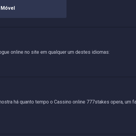
Móvel
ogue online no site em qualquer um destes idiomas:
mostra há quanto tempo o Cassino online 777stakes opera, um fat