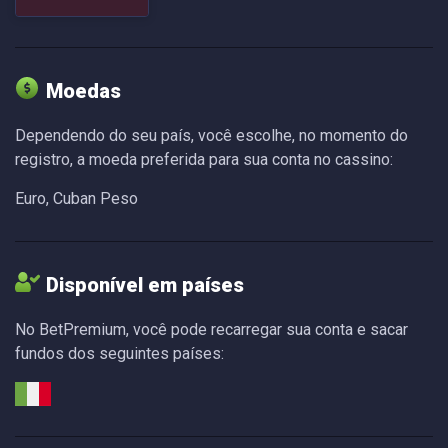
Moedas
Dependendo do seu país, você escolhe, no momento do
registro, a moeda preferida para sua conta no cassino:
Euro, Cuban Peso
Disponível em países
No BetPremium, você pode recarregar sua conta e sacar
fundos dos seguintes países: