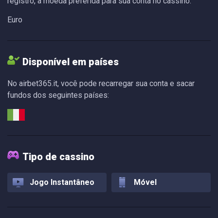
registro, a moeda preferida para sua conta no cassino:
Euro
Disponível em países
No airbet365.it, você pode recarregar sua conta e sacar
fundos dos seguintes países:
Tipo de cassino
Jogo Instantâneo
Móvel