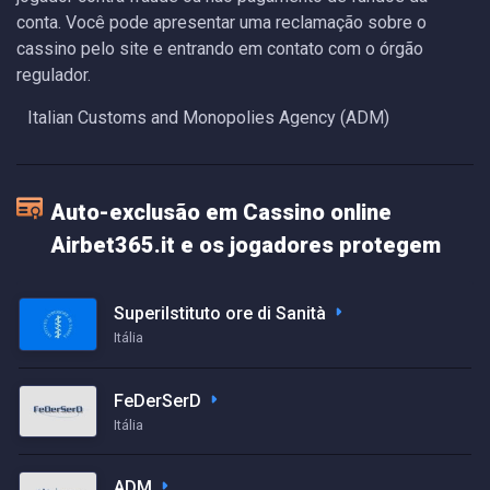
conta. Você pode apresentar uma reclamação sobre o
cassino pelo site e entrando em contato com o órgão
regulador.
Italian Customs and Monopolies Agency (ADM)
Auto-exclusão em Cassino online
Airbet365.it e os jogadores protegem
SuperiIstituto ore di Sanità
Itália
FeDerSerD
Itália
ADM