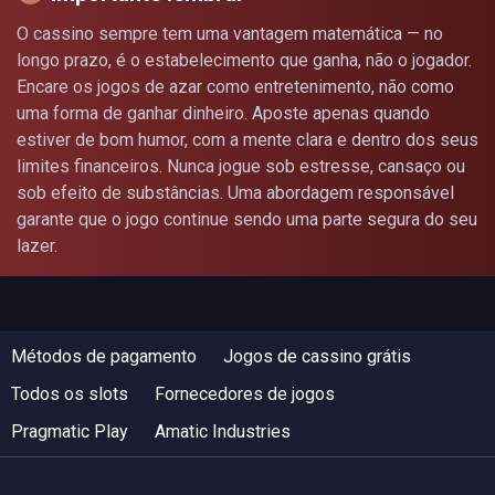
O cassino sempre tem uma vantagem matemática — no
longo prazo, é o estabelecimento que ganha, não o jogador.
Encare os jogos de azar como entretenimento, não como
uma forma de ganhar dinheiro. Aposte apenas quando
estiver de bom humor, com a mente clara e dentro dos seus
limites financeiros. Nunca jogue sob estresse, cansaço ou
sob efeito de substâncias. Uma abordagem responsável
garante que o jogo continue sendo uma parte segura do seu
lazer.
Métodos de pagamento
Jogos de cassino grátis
Todos os slots
Fornecedores de jogos
Pragmatic Play
Amatic Industries