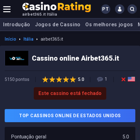
PT
airbet365.it Itália
Introdução
Jogos de Cassino
Os melhores jogos
Início
Itália
airbet365.it
Cassino online Airbet365.it
1
5.0
5150 pontos
Este cassino está fechado
TOP CASSINOS ONLINE DE ESTADOS UNIDOS
Pontuação geral
5.0