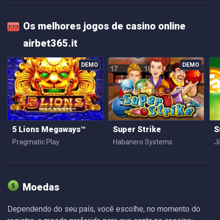
Os melhores jogos de casino online
airbet365.it
5 Lions Megaways™
Super Strike
S
Pragmatic Play
Habanero Systems
J
Moedas
Dependendo do seu país, você escolhe, no momento do