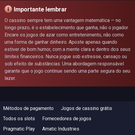
Importante lembrar
O cassino sempre tem uma vantagem matemática — no
longo prazo, é o estabelecimento que ganha, não o jogador.
Encare os jogos de azar como entretenimento, não como
uma forma de ganhar dinheiro. Aposte apenas quando
estiver de bom humor, com a mente clara e dentro dos seus
limites financeiros. Nunca jogue sob estresse, cansaço ou
sob efeito de substâncias. Uma abordagem responsável
garante que o jogo continue sendo uma parte segura do seu
lazer.
Métodos de pagamento
Jogos de cassino grátis
Todos os slots
Fornecedores de jogos
Pragmatic Play
Amatic Industries