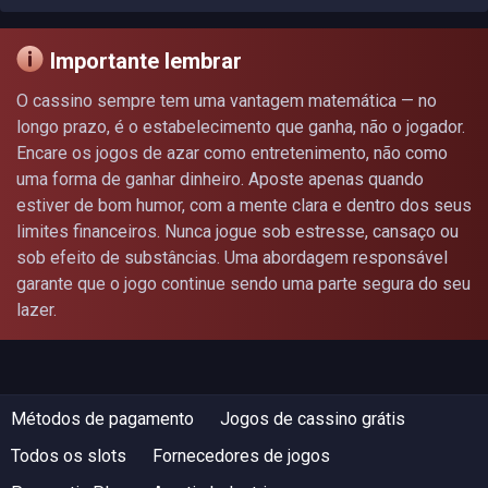
Importante lembrar
O cassino sempre tem uma vantagem matemática — no
longo prazo, é o estabelecimento que ganha, não o jogador.
Encare os jogos de azar como entretenimento, não como
uma forma de ganhar dinheiro. Aposte apenas quando
estiver de bom humor, com a mente clara e dentro dos seus
limites financeiros. Nunca jogue sob estresse, cansaço ou
sob efeito de substâncias. Uma abordagem responsável
garante que o jogo continue sendo uma parte segura do seu
lazer.
Métodos de pagamento
Jogos de cassino grátis
Todos os slots
Fornecedores de jogos