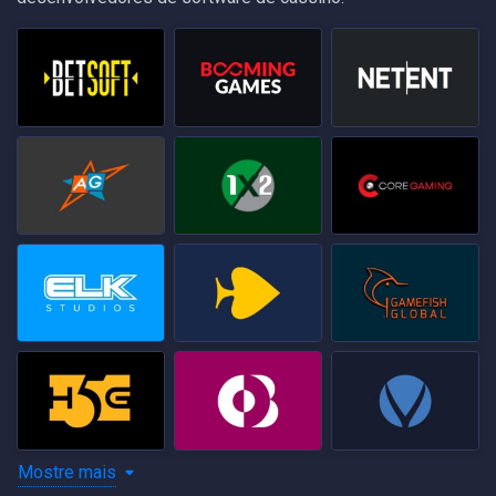
Mostre mais