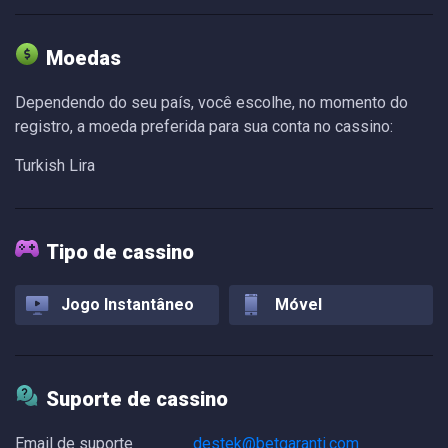
Moedas
Dependendo do seu país, você escolhe, no momento do
registro, a moeda preferida para sua conta no cassino:
Turkish Lira
Tipo de cassino
Jogo Instantâneo
Móvel
Suporte de cassino
Email de suporte
destek@betgaranti.com