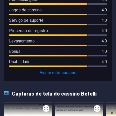
Jogos de cassino
4.0
Serviço de suporte
4.0
Processo de registro
4.0
Levantamento
4.0
Bónus
4.0
Usabilidade
4.0
Avalie este cassino
Capturas de tela do cassino Betelli