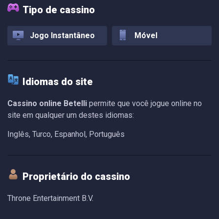
Tipo de cassino
Jogo Instantâneo
Móvel
Idiomas do site
Cassino online Betelli
permite que você jogue online no
site em qualquer um destes idiomas:
Inglês, Turco, Espanhol, Português
Proprietário do cassino
Throne Entertainment B.V.