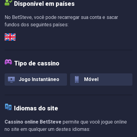
Disponível em países
No BetSteve, você pode recarregar sua conta e sacar
fundos dos seguintes países:
Tipo de cassino
Jogo Instantâneo
Móvel
Idiomas do site
Cassino online BetSteve
permite que você jogue online
no site em qualquer um destes idiomas: