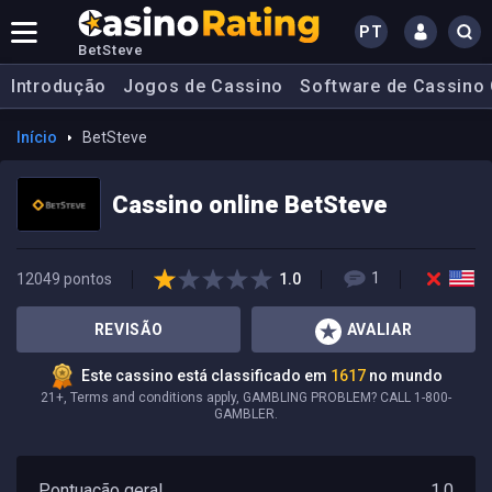
PT
BetSteve
Introdução
Jogos de Cassino
Software de Cassino 
Início
BetSteve
Cassino online BetSteve
1
1.0
12049 pontos
REVISÃO
AVALIAR
Este cassino está classificado em
1617
no mundo
21+, Terms and conditions apply, GAMBLING PROBLEM? CALL 1-800-
GAMBLER.
Pontuação geral
1.0