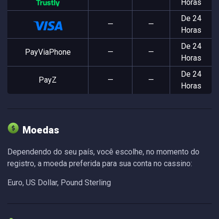
Horas
De 24
—
—
Horas
De 24
PayViaPhone
—
—
Horas
De 24
PayZ
—
—
Horas
Moedas
Dependendo do seu país, você escolhe, no momento do
registro, a moeda preferida para sua conta no cassino:
Euro, US Dollar, Pound Sterling