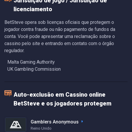
Jurisdição de jogo / Jurisdição de
licenciamento
BetSteve opera sob licenças oficiais que protegem o
jogador contra fraude ou não pagamento de fundos da
conta. Você pode apresentar uma reclamação sobre o
cassino pelo site e entrando em contato com o órgão
regulador.
Malta Gaming Authority
UK Gambling Commission
Auto-exclusão em Cassino online
BetSteve e os jogadores protegem
Gamblers Anonymous
Reino Unido