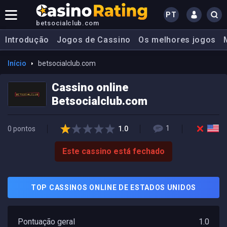
PT
betsocialclub.com
Introdução
Jogos de Cassino
Os melhores jogos
Início
betsocialclub.com
Cassino online
Betsocialclub.com
1
1.0
0 pontos
Este cassino está fechado
TOP CASSINOS ONLINE DE ESTADOS UNIDOS
Pontuação geral
1.0