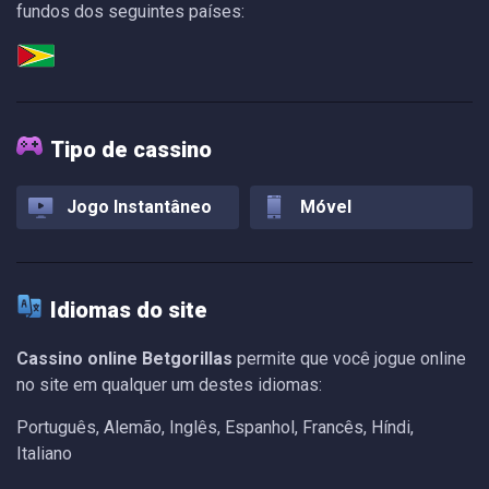
fundos dos seguintes países:
Tipo de cassino
Jogo Instantâneo
Móvel
Idiomas do site
Cassino online Betgorillas
permite que você jogue online
no site em qualquer um destes idiomas:
Português, Alemão, Inglês, Espanhol, Francês, Híndi,
Italiano