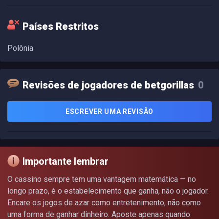
Países Restritos
Polônia
Revisões de jogadores de betgorillas
0
ESCREVER UMA REVISÃO
Importante lembrar
O cassino sempre tem uma vantagem matemática — no
longo prazo, é o estabelecimento que ganha, não o jogador.
Encare os jogos de azar como entretenimento, não como
uma forma de ganhar dinheiro. Aposte apenas quando