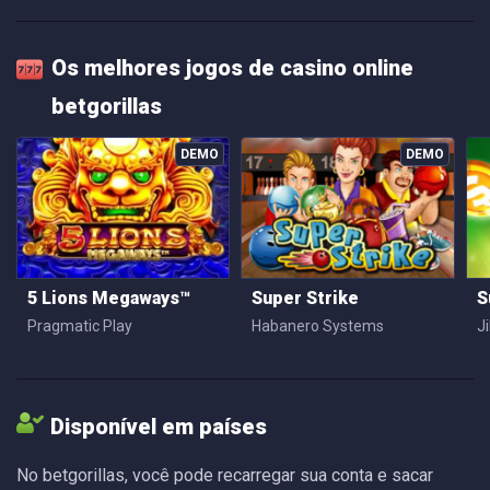
Os melhores jogos de casino online
betgorillas
5 Lions Megaways™
Super Strike
S
Pragmatic Play
Habanero Systems
J
Disponível em países
No betgorillas, você pode recarregar sua conta e sacar