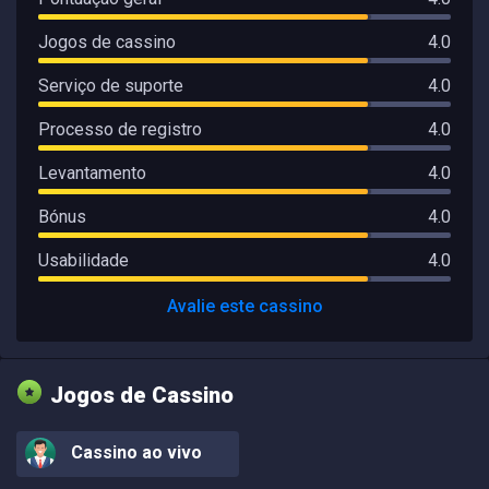
Jogos de cassino
4.0
Serviço de suporte
4.0
Processo de registro
4.0
Levantamento
4.0
Bónus
4.0
Usabilidade
4.0
Avalie este cassino
Jogos de Cassino
Cassino ao vivo