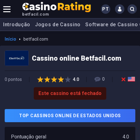
PT
betfacil.com
Introdução
Jogos de Cassino
Software de Cassino 
Início
betfacil.com
Cassino online Betfacil.com
0
4.0
0 pontos
Este cassino está fechado
TOP CASSINOS ONLINE DE ESTADOS UNIDOS
Pontuação geral
4.0