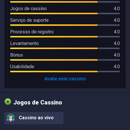
Jogos de cassino
4.0
Serviço de suporte
4.0
Processo de registro
4.0
Levantamento
4.0
Bónus
4.0
Usabilidade
4.0
Avalie este cassino
Jogos de Cassino
Cassino ao vivo