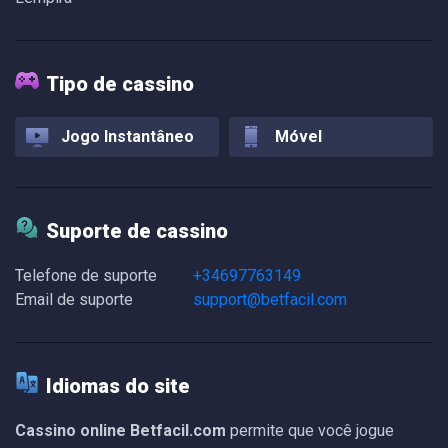
Tipo de cassino
Jogo Instantâneo
Móvel
Suporte de cassino
Telefone de suporte
+34697763149
Email de suporte
support@betfacil.com
Idiomas do site
Cassino online Betfacil.com
permite que você jogue