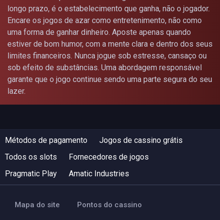
longo prazo, é o estabelecimento que ganha, não o jogador.
Encare os jogos de azar como entretenimento, não como
uma forma de ganhar dinheiro. Aposte apenas quando
estiver de bom humor, com a mente clara e dentro dos seus
limites financeiros. Nunca jogue sob estresse, cansaço ou
sob efeito de substâncias. Uma abordagem responsável
garante que o jogo continue sendo uma parte segura do seu
lazer.
Métodos de pagamento
Jogos de cassino grátis
Todos os slots
Fornecedores de jogos
Pragmatic Play
Amatic Industries
Mapa do site
Pontos do cassino