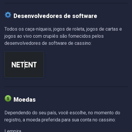
Desenvolvedores de software
Todos os caça-níqueis, jogos de roleta, jogos de cartas e
jogos ao vivo com crupiês são fornecidos pelos
desenvolvedores de software de cassino:
Moedas
Dependendo do seu país, você escolhe, no momento do
registro, a moeda preferida para sua conta no cassino:
Lempira