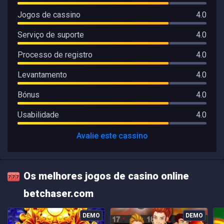
Jogos de cassino
4.0
Serviço de suporte
4.0
Processo de registro
4.0
Levantamento
4.0
Bónus
4.0
Usabilidade
4.0
Avalie este cassino
Os melhores jogos de casino online
betchaser.com