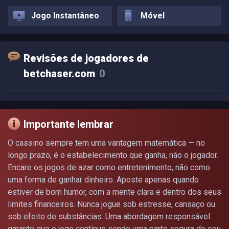
Jogo Instantâneo
Móvel
Revisões de jogadores de
betchaser.com
0
Importante lembrar
O cassino sempre tem uma vantagem matemática — no
longo prazo, é o estabelecimento que ganha, não o jogador.
Encare os jogos de azar como entretenimento, não como
uma forma de ganhar dinheiro. Aposte apenas quando
estiver de bom humor, com a mente clara e dentro dos seus
limites financeiros. Nunca jogue sob estresse, cansaço ou
sob efeito de substâncias. Uma abordagem responsável
garante que o jogo continue sendo uma parte segura do seu