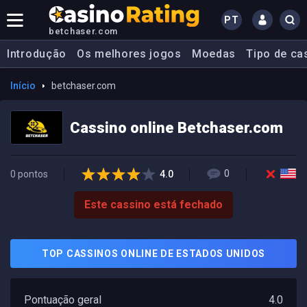
PT
betchaser.com
Introdução
Os melhores jogos
Moedas
Tipo de ca
Início
betchaser.com
Cassino online Betchaser.com
0
4.0
0 pontos
Este cassino está fechado
TOP CASSINOS ONLINE DE ESTADOS UNIDOS
Pontuação geral
4.0