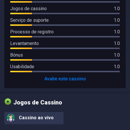
Jogos de cassino
1.0
Serviço de suporte
1.0
Processo de registro
1.0
Levantamento
1.0
Bónus
1.0
Usabilidade
1.0
Avalie este cassino
Jogos de Cassino
Cassino ao vivo