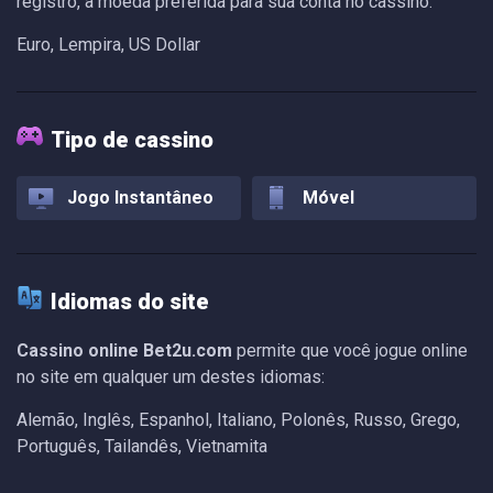
registro, a moeda preferida para sua conta no cassino:
Euro, Lempira, US Dollar
Tipo de cassino
Jogo Instantâneo
Móvel
Idiomas do site
Cassino online Bet2u.com
permite que você jogue online
no site em qualquer um destes idiomas:
Alemão, Inglês, Espanhol, Italiano, Polonês, Russo, Grego,
Português, Tailandês, Vietnamita