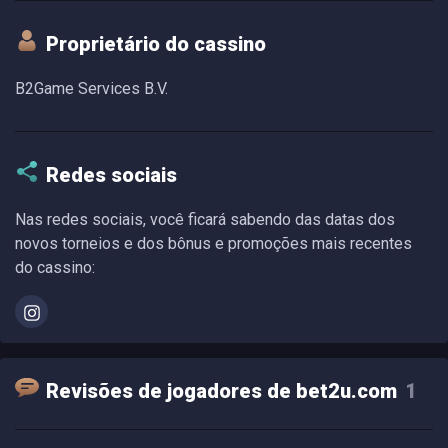
Proprietário do cassino
B2Game Services B.V.
Redes sociais
Nas redes sociais, você ficará sabendo das datas dos
novos torneios e dos bônus e promoções mais recentes
do cassino:
Revisões de jogadores de bet2u.com
1