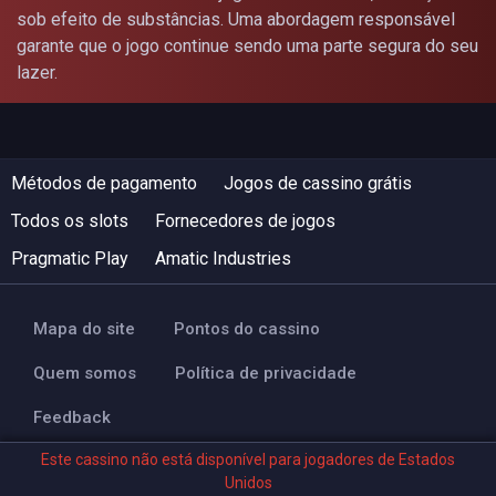
sob efeito de substâncias. Uma abordagem responsável
garante que o jogo continue sendo uma parte segura do seu
lazer.
Métodos de pagamento
Jogos de cassino grátis
Todos os slots
Fornecedores de jogos
Pragmatic Play
Amatic Industries
Mapa do site
Pontos do cassino
Quem somos
Política de privacidade
Feedback
Este cassino não está disponível para jogadores de Estados
Por favor, jogue com responsabilidade
21+
Unidos