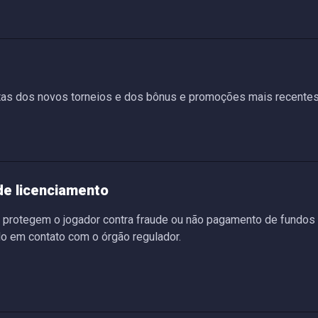
atas dos novos torneios e dos bônus e promoções mais recentes
 de licenciamento
e protegem o jogador contra fraude ou não pagamento de fundos
do em contato com o órgão regulador.