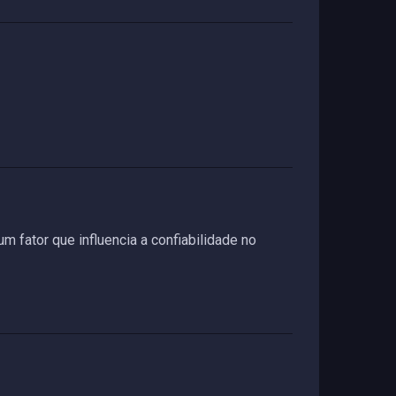
 fator que influencia a confiabilidade no