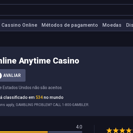
 Cassino Online
Métodos de pagamento
Moedas
Di
nline Anytime Casino
AVALIAR
 Estados Unidos não são aceitos
tá classificado em
534
no mundo
ions apply, GAMBLING PROBLEM? CALL 1-800-GAMBLER.
4.0