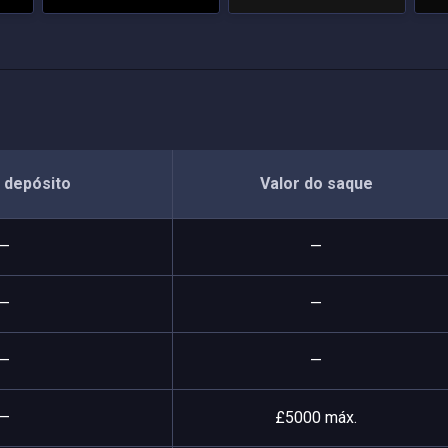
 depósito
Valor do saque
—
—
—
—
—
—
—
£5000 máx.