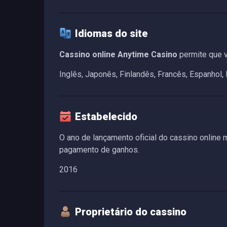
Idiomas do site
Cassino online Anytime Casino
permite que v
Inglês, Japonês, Finlandês, Francês, Espanhol,
Estabelecido
O ano de lançamento oficial do cassino online 
pagamento de ganhos.
2016
Proprietário do cassino