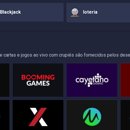
Blackjack
loteria
 de cartas e jogos ao vivo com crupiês são fornecidos pelos de