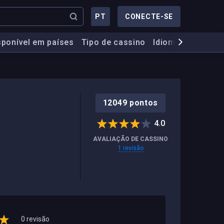
PT
CONECTE-SE
sponível em países
Tipo de cassino
Idiomas do site
12049 pontos
4.0
AVALIAÇÃO DE CASSINO
1 revisão
0 revisão