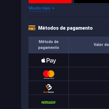
Mostre mais
Métodos de pagamento
Método de
Valor do
pagamento