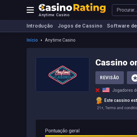
Anytime Casino
Introdução
Jogos de Cassino
Software de
Início
Anytime Casino
Cassino o
REVISÃO
Jogadores de
Este cassino es
21+, Terms and condit
Pontuação geral