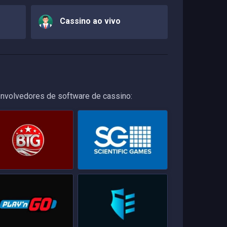
Cassino ao vivo
senvolvedores de software de cassino: