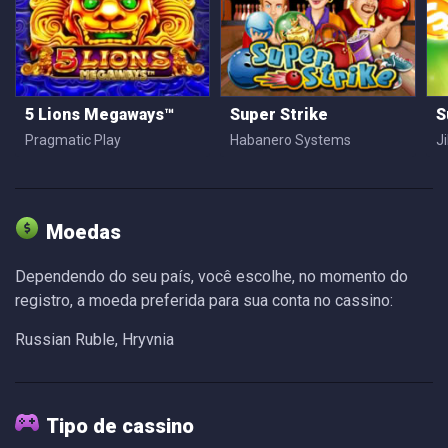
5 Lions Megaways™
Super Strike
S
Pragmatic Play
Habanero Systems
J
Moedas
Dependendo do seu país, você escolhe, no momento do
registro, a moeda preferida para sua conta no cassino:
Russian Ruble, Hryvnia
Tipo de cassino